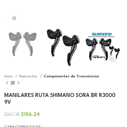
Click to enlarge
Inicio
Repuestos
Componentes de Transmision
MANILARES RUTA SHIMANO SORA BR R3000
9V
El
El
$
156.24
$
167.18
precio
precio