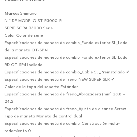
original
actual
CARACTERISTICAS
:
era:
es:
Marca
: Shimano
$167.18.
$156.24.
N º DE MODELO ST-R3000-R
SERIE SORA R3000 Serie
Color Color de serie
Especificaciones de maneta de cambio_Funda exterior SL_Lado
de la maneta OT-SP41
Especificaciones de maneta de cambio_Funda exterior SL_Lado
RD OT-SP41 sellado
Especificaciones de maneta de cambio_Cable SL_Preinstalado ✔
Especificaciones de maneta de freno_NEW SUPER SLR ✔
Color de la tapa del soporte Estándar
Especificaciones de maneta de freno_Abrazadera (mm) 23.8 –
24.2
Especificaciones de maneta de freno_Ajuste de alcance Screw
Tipo de maneta Maneta de control dual
Especificaciones de maneta de cambio_Construcción multi-
rodamiento 0