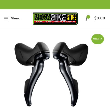
0
Menu
$
0.00
OFERTA