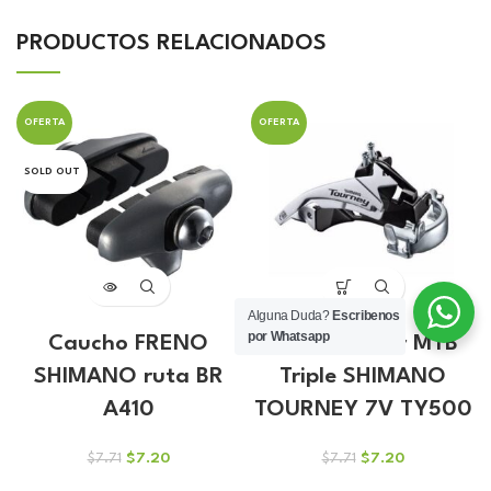
PRODUCTOS RELACIONADOS
OFERTA
OFERTA
SOLD OUT
Alguna Duda?
Escribenos
por Whatsapp
Caucho FRENO
Descarrilador MTB
SHIMANO ruta BR
Triple SHIMANO
A410
TOURNEY 7V TY500
El
El
El
El
$
7.20
$
7.20
$
7.71
$
7.71
precio
precio
precio
precio