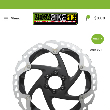
0
Menu
$
0.00
OFERTA
SOLD OUT