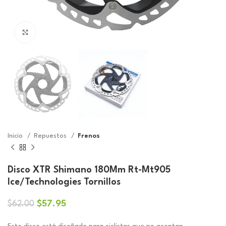
Click to enlarge
Inicio
Repuestos
Frenos
Disco XTR Shimano 180Mm Rt-Mt905
Ice/Technologies Tornillos
El
El
$
57.95
$
62.00
precio
precio