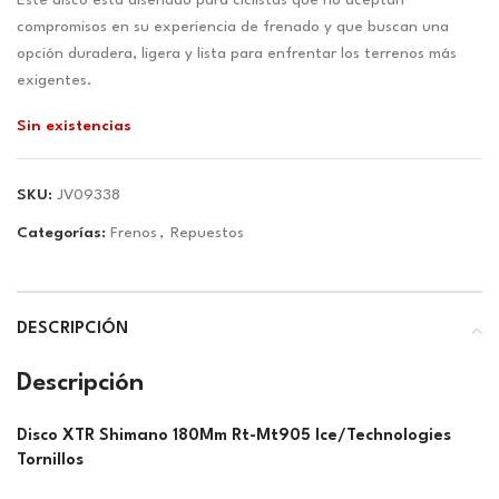
original
actual
Este disco está diseñado para ciclistas que no aceptan
era:
es:
compromisos en su experiencia de frenado y que buscan una
$62.00.
$57.95.
opción duradera, ligera y lista para enfrentar los terrenos más
exigentes.
Sin existencias
SKU:
JV09338
Categorías:
Frenos
,
Repuestos
DESCRIPCIÓN
Descripción
Disco XTR Shimano 180Mm Rt-Mt905 Ice/Technologies
Tornillos