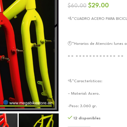
El
El
$
29.00
$
60.00
precio
precio
🚵*CUADRO ACERO PARA BICIC
original
actual
era:
es:
$60.00.
$29.0
🕙*Horarios de Atención: lunes
= = = = = = = = = = = = = = = =
🚵*Características:
– Material: Acero.
-Peso: 3.060 gr.
12 disponibles