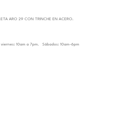
LETA ARO 29 CON TRINCHE EN ACERO.
0.
 a viernes: 10am a 7pm. Sábados: 10am-6pm