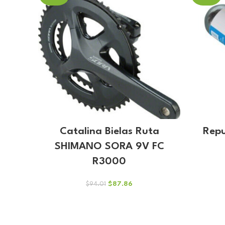
Catalina Bielas Ruta
Repu
SHIMANO SORA 9V FC
R3000
El
El
$
87.86
$
94.01
precio
precio
original
actual
era:
es:
$94.01.
$87.86.