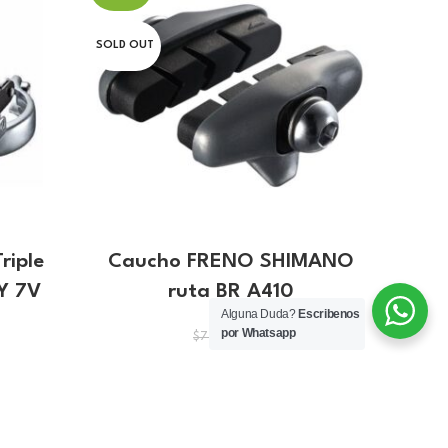
SOLD OUT
riple
Caucho FRENO SHIMANO
DE
Y 7V
ruta BR A410
SHIM
Alguna Duda?
Escribenos
por Whatsapp
El
El
$
7.20
$
7.71
precio
precio
original
actual
o
era:
es:
l
$7.71.
$7.20.
.