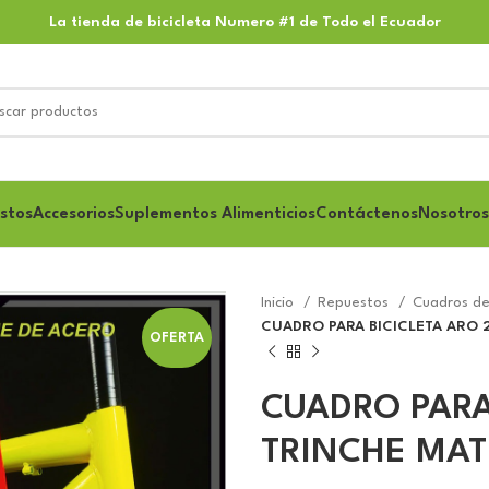
La tienda de bicicleta Numero #1 de Todo el Ecuador
stos
Accesorios
Suplementos Alimenticios
Contáctenos
Nosotros
Inicio
Repuestos
Cuadros de
CUADRO PARA BICICLETA ARO 
OFERTA
CUADRO PARA
TRINCHE MAT