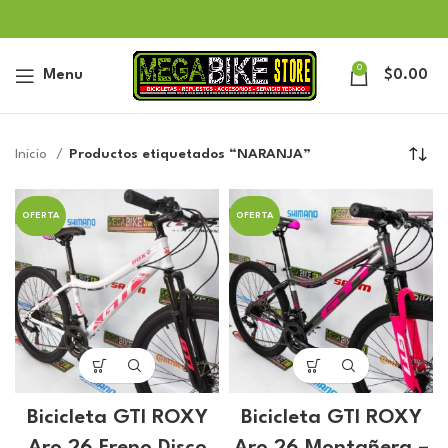
0
Menu
$
0.00
Inicio
Productos etiquetados “NARANJA”
OFERTA
OFERTA
Bicicleta GTI ROXY
Bicicleta GTI ROXY