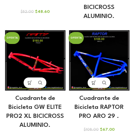
BICICROSS
El
El
$
48.60
$
52.00
ALUMINIO.
precio
precio
original
actual
era:
es:
$52.00.
$48.60.
OFERTA
OFERTA
Cuadrante de
Cuadrante de
Bicicleta GW ELITE
Bicicleta RAPTOR
PRO2 XL BICICROSS
PRO ARO 29 .
ALUMINIO.
El
El
$
67.00
$
108.00