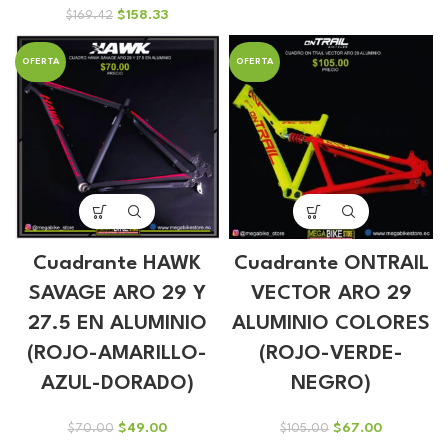
precio
precio
El
El
$
158.33
$
169.42
original
actual
precio
precio
era:
es:
original
actual
$108.00.
$67.00.
OFERTA
OFERTA
era:
es:
$169.42.
$158.33.
Cuadrante HAWK
Cuadrante ONTRAIL
SAVAGE ARO 29 Y
VECTOR ARO 29
27.5 EN ALUMINIO
ALUMINIO COLORES
(ROJO-AMARILLO-
(ROJO-VERDE-
AZUL-DORADO)
NEGRO)
El
El
El
El
$
49.00
$
67.00
$
70.00
$
105.00
precio
precio
precio
precio