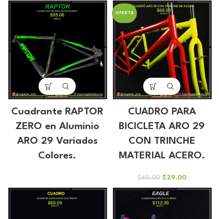
original
actual
original
actual
OFERTA
era:
es:
era:
es:
$70.00.
$49.00.
$105.00.
$67.00.
Cuadrante RAPTOR
CUADRO PARA
ZERO en Aluminio
BICICLETA ARO 29
ARO 29 Variados
CON TRINCHE
Colores.
MATERIAL ACERO.
El
El
$
29.00
$
60.00
precio
precio
original
actual
era:
es:
$60.00.
$29.00.