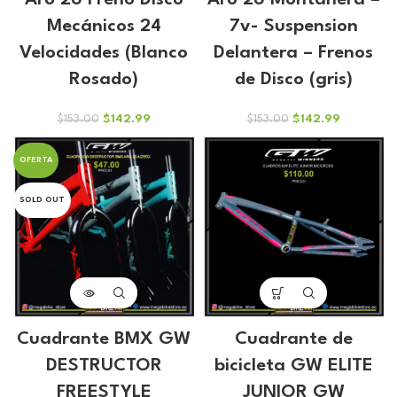
Aro 26 Freno Disco
Aro 26 Montañera –
Mecánicos 24
7v- Suspension
Velocidades (Blanco
Delantera – Frenos
Rosado)
de Disco (gris)
El
El
El
El
$
142.99
$
142.99
$
153.00
$
153.00
precio
precio
precio
precio
original
actual
original
actual
OFERTA
era:
es:
era:
es:
$153.00.
$142.99.
$153.00.
$142.99.
SOLD OUT
Cuadrante BMX GW
Cuadrante de
DESTRUCTOR
bicicleta GW ELITE
FREESTYLE
JUNIOR GW