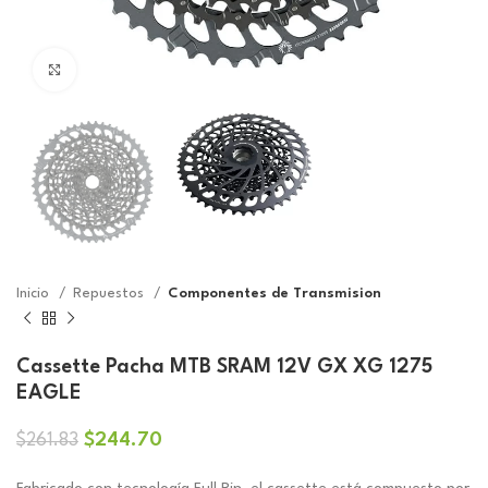
Click to enlarge
Inicio
Repuestos
Componentes de Transmision
Cassette Pacha MTB SRAM 12V GX XG 1275
EAGLE
El
El
$
244.70
$
261.83
precio
precio