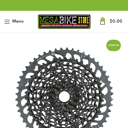
0
Menu
$
0.00
OFERTA