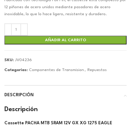
original
actual
Fabricado con tecnología Full Pin, el cassette está compuesto por
era:
es:
12 piñones de acero unidos mediante pasadores de acero
$261.83.
$244.70.
inoxidable, lo que lo hace ligero, resistente y duradero.
AÑADIR AL CARRITO
SKU:
JV04236
Categorías:
Componentes de Transmision
,
Repuestos
DESCRIPCIÓN
Descripción
Cassette PACHA MTB SRAM 12V GX XG 1275 EAGLE