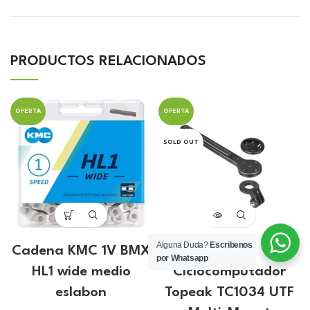
PRODUCTOS RELACIONADOS
OFERTA
OFERTA
SOLD OUT
Alguna Duda?
Escribenos
Cadena KMC 1V BMX
Base
por Whatsapp
HL1 wide medio
Ciclocomputador
eslabon
Topeak TC1034 UTF