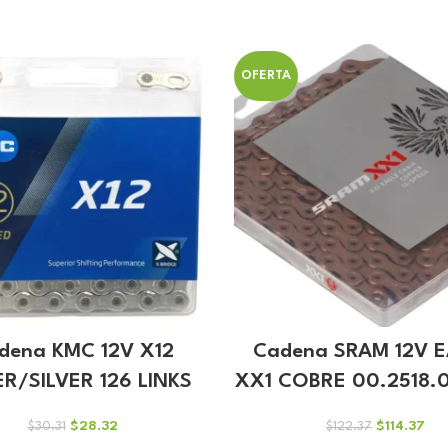
OFERTA
dena KMC 12V X12
Cadena SRAM 12V 
ER/SILVER 126 LINKS
XX1 COBRE 00.2518.
El
El
El
El
$
28.32
$
114.37
$
30.31
$
122.37
precio
precio
precio
pre