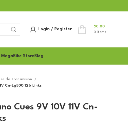
$
0.00
Login / Register
0
items
 MegaBike Store
Blog
es de Transmision
1V Cn-Lg500 126 Links
no Cues 9V 10V 11V Cn-
ks