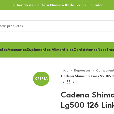
La tienda de bicicleta Numero #1 de Todo el Ecuador
stos
Accesorios
Suplementos Alimenticios
Contáctenos
Nosotros
Inicio
Repuestos
Component
Cadena Shimano Cues 9V 10V 1
OFERTA
Cadena Shima
Lg500 126 Lin