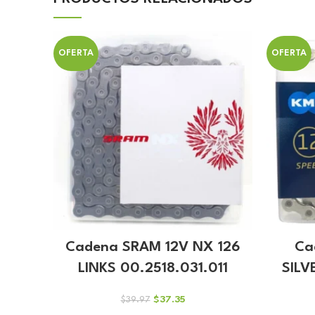
OFERTA
OFERTA
Cadena SRAM 12V NX 126
Ca
LINKS 00.2518.031.011
SILV
El
El
$
37.35
$
39.97
precio
precio