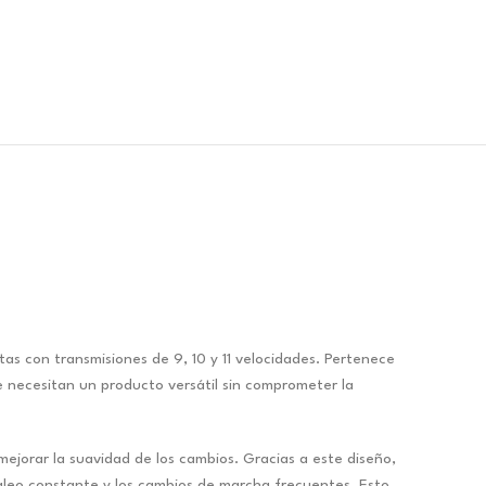
s con transmisiones de 9, 10 y 11 velocidades. Pertenece
ue necesitan un producto versátil sin comprometer la
ejorar la suavidad de los cambios. Gracias a este diseño,
daleo constante y los cambios de marcha frecuentes. Esto