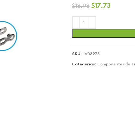
El
El
$
17.73
$
18.98
precio
precio
original
actual
era:
es:
$18.98.
$17.73.
SKU:
JV08273
Categorías:
Componentes de Tr