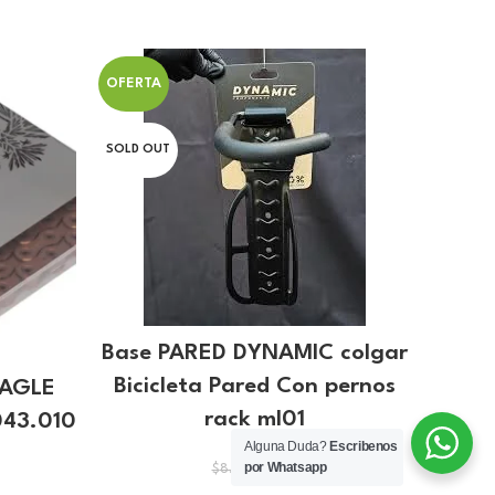
OFERTA
OFERT
SOLD OUT
SOLD O
Base PARED DYNAMIC colgar
Bicicleta Pared Con pernos
EAGLE
Ba
rack ml01
043.010
TOPE
Alguna Duda?
Escribenos
por Whatsapp
El
El
$
8.38
$
8.97
precio
precio
cio