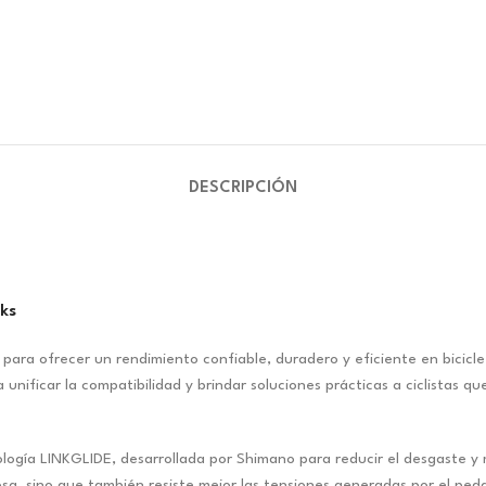
DESCRIPCIÓN
ks
a ofrecer un rendimiento confiable, duradero y eficiente en bicicleta
nificar la compatibilidad y brindar soluciones prácticas a ciclistas q
logía LINKGLIDE, desarrollada por Shimano para reducir el desgaste y m
osa, sino que también resiste mejor las tensiones generadas por el pe