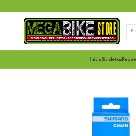
Inicio
Bicicletas
Repue