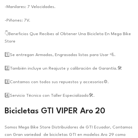
-Manilares: 7 Velocidades.
-Piñones: 7V.
👇Beneficios Que Recibes al Obtener Una Bicicleta En Mega Bike
Store
1️⃣Se entregan Armadas, Engrasadas listas para Usar 🚵.
2️⃣También incluye un Reajuste y calibración de Garantía.🛠️
3️⃣Contamos con todos sus repuestos y accesorios⚙️.
4️⃣Servicio Técnico con Taller Especializado🛠️.
Bicicletas GTI VIPER Aro 20
Somos Mega Bike Store Distribuidores de GTI Ecuador, Contamos
con Gran variedad de bicicletas GTI en modelos Aro 29 como