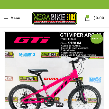
0
Menu
$
0.00
OFERTA