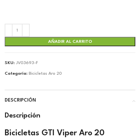
original
actual
era:
es:
$137.00.
$128.04.
AÑADIR AL CARRITO
SKU:
JV03693-F
Categoría:
Bicicletas Aro 20
DESCRIPCIÓN
Descripción
Bicicletas GTI Viper Aro 20