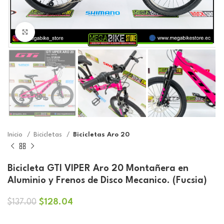
Click to enlarge
Inicio
Bicicletas
Bicicletas Aro 20
Bicicleta GTI VIPER Aro 20 Montañera en
Aluminio y Frenos de Disco Mecanico. (Fucsia)
El
El
$
128.04
$
137.00
precio
precio