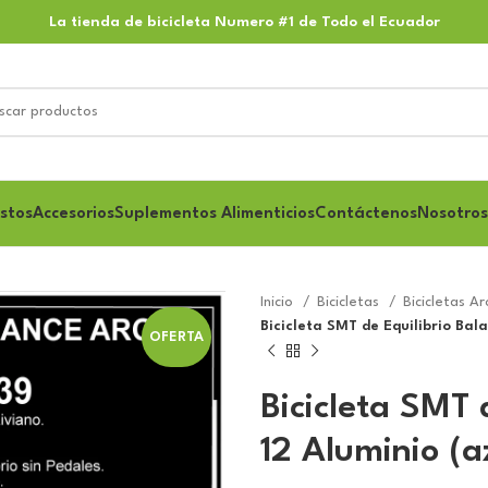
La tienda de bicicleta Numero #1 de Todo el Ecuador
stos
Accesorios
Suplementos Alimenticios
Contáctenos
Nosotros
Inicio
Bicicletas
Bicicletas A
Bicicleta SMT de Equilibrio Bal
OFERTA
Bicicleta SMT 
12 Aluminio (a