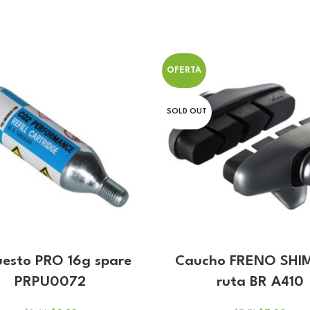
OFERTA
SOLD OUT
esto PRO 16g spare
Caucho FRENO SH
PRPU0072
ruta BR A410