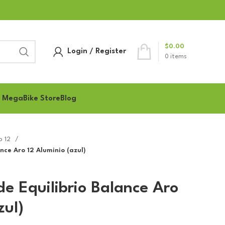
$
0.00
Login / Register
0
items
 MegaBike Store
Blog
ro 12
ance Aro 12 Aluminio (azul)
de Equilibrio Balance Aro
zul)