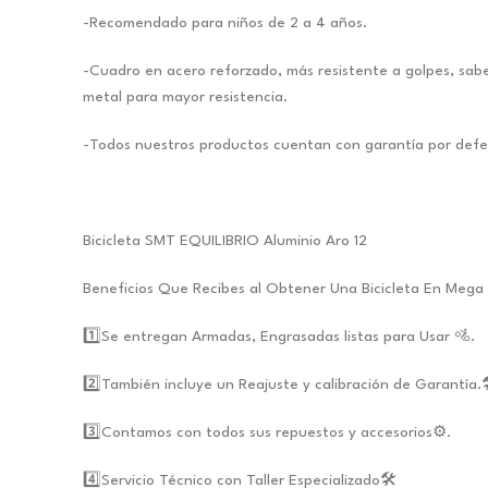
-Recomendado para niños de 2 a 4 años.
-Cuadro en acero reforzado, más resistente a golpes, sabe
metal para mayor resistencia.
-Todos nuestros productos cuentan con garantía por defect
Bicicleta SMT EQUILIBRIO Aluminio Aro 12
Beneficios Que Recibes al Obtener Una Bicicleta En Mega 
1️⃣Se entregan Armadas, Engrasadas listas para Usar 🚵.
2️⃣También incluye un Reajuste y calibración de Garantía.
3️⃣Contamos con todos sus repuestos y accesorios⚙️.
4️⃣Servicio Técnico con Taller Especializado🛠️