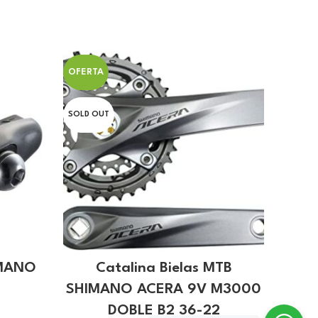
OFERTA
OFERT
SOLD OUT
IMANO
Catalina Bielas MTB
C
SHIMANO ACERA 9V M3000
S
DOBLE B2 36-22