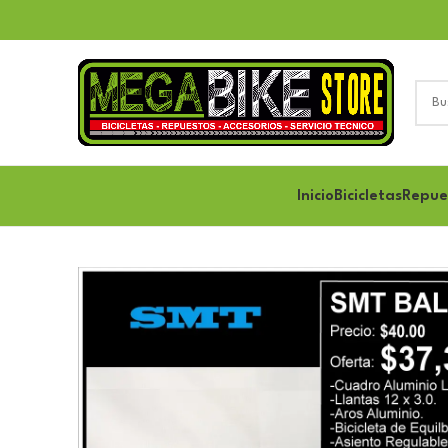
Inicio
Bicicletas
Repue