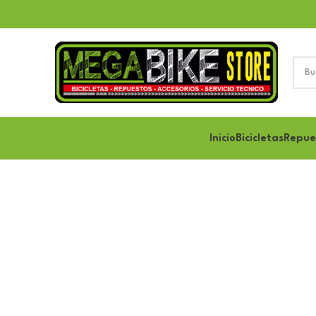
Inicio
Bicicletas
Repue