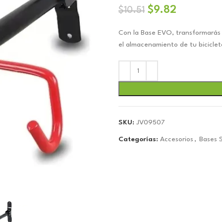
El
El
$
9.82
$
10.51
precio
precio
Con la Base EVO, transformarás 
original
actual
el almacenamiento de tu biciclet
era:
es:
$10.51.
$9.82.
SKU:
JV09507
Categorías:
Accesorios
,
Bases 