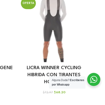
OFERTA
OFERT
AGENE
LICRA WINNER CYCLING
Cal
O
HIBRIDA CON TIRANTES
Delt
Alguna Duda?
Escribenos
HOMBRE
por Whatsapp
io
El
El
$
68.20
$
72.97
al
precio
precio
original
actual
10.