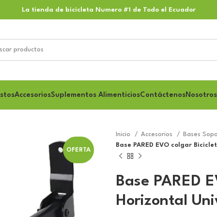
La tienda de bicicleta Numero #1 de Todo el Ecuador
stos
Accesorios
Suplementos Alimenticios
Contáctenos
Nosotros
Inicio
Accesorios
Bases Sop
Base PARED EVO colgar Biciclet
OFERTA
Base PARED EV
Horizontal Uni