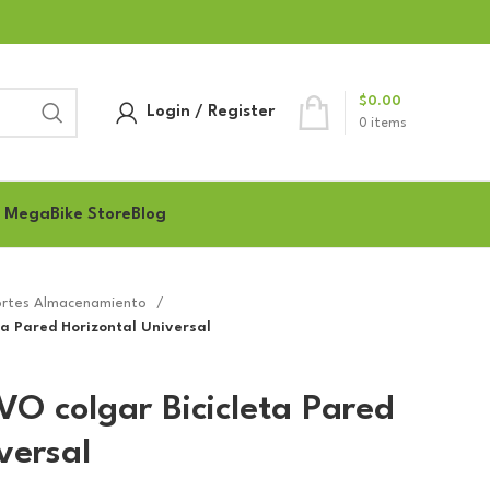
$
0.00
Login / Register
0
items
 MegaBike Store
Blog
ortes Almacenamiento
a Pared Horizontal Universal
O colgar Bicicleta Pared
versal