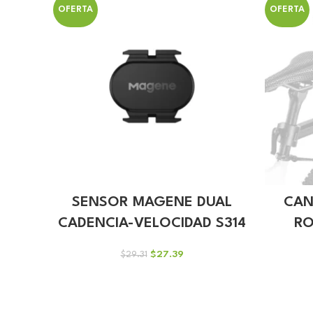
OFERTA
OFERTA
SENSOR MAGENE DUAL
CANA
CADENCIA-VELOCIDAD S314
RO
El
El
$
27.39
$
29.31
precio
precio
original
actual
era:
es:
$29.31.
$27.39.