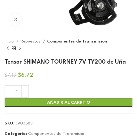
Click to enlarge
Inicio
Repuestos
Componentes de Transmision
Tensor SHIMANO TOURNEY 7V TY200 de Uña
El
El
$
6.72
$
7.19
precio
precio
original
actual
era:
es:
$7.19.
$6.72.
AÑADIR AL CARRITO
SKU:
JV03585
Categoría:
Componentes de Transmision