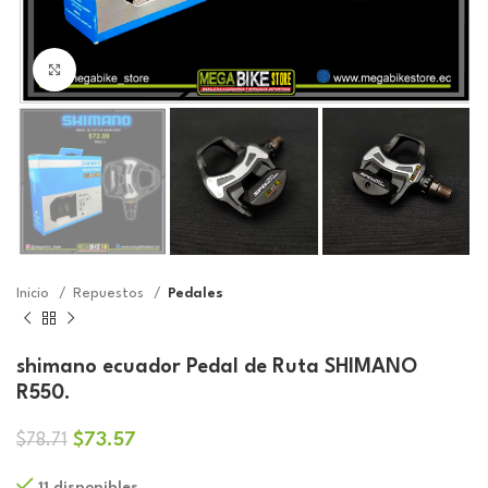
Click to enlarge
Inicio
Repuestos
Pedales
shimano ecuador Pedal de Ruta SHIMANO
R550.
El
El
$
73.57
$
78.71
precio
precio
11 disponibles