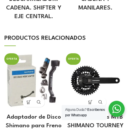
CADENA. SHIFTER Y
MANILARES.
EJE CENTRAL.
PRODUCTOS RELACIONADOS
OFERTA
OFERTA
Alguna Duda?
Escribenos
por Whatsapp
Adaptador de Disco
Catalina Bielas MTB
Shimano para Freno
SHIMANO TOURNEY