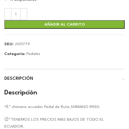
original
actual
era:
es:
$78.71.
$73.57.
AÑADIR AL CARRITO
SKU:
JV01779
Categoría:
Pedales
DESCRIPCIÓN
Descripción
🚵* shimano ecuador Pedal de Ruta SHIMANO R550.
😉*TENEMOS LOS PRECIOS MAS BAJOS DE TODO EL
ECUADOR.