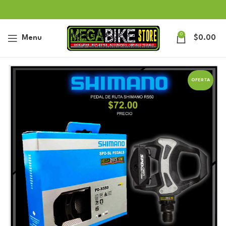
0
Menu
$
0.00
OFERTA