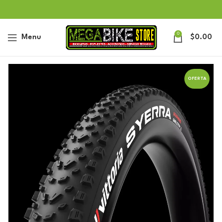
0
Menu
$
0.00
OFERTA