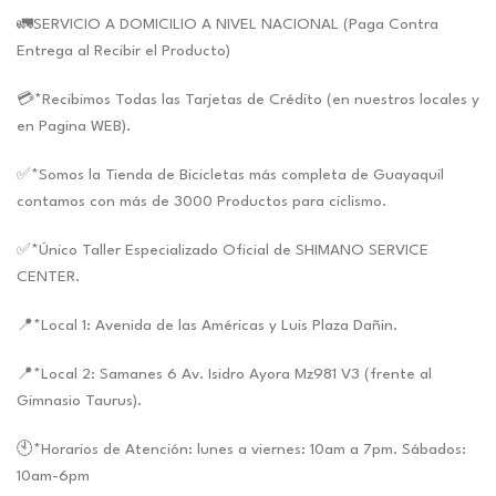
🚛SERVICIO A DOMICILIO A NIVEL NACIONAL (Paga Contra
Entrega al Recibir el Producto)
💳*Recibimos Todas las Tarjetas de Crédito (en nuestros locales y
en Pagina WEB).
✅*Somos la Tienda de Bicicletas más completa de Guayaquil
contamos con más de 3000 Productos para ciclismo.
✅*Único Taller Especializado Oficial de SHIMANO SERVICE
CENTER.
📍*Local 1: Avenida de las Américas y Luis Plaza Dañin.
📍*Local 2: Samanes 6 Av. Isidro Ayora Mz981 V3 (frente al
Gimnasio Taurus).
🕙*Horarios de Atención: lunes a viernes: 10am a 7pm. Sábados:
10am-6pm