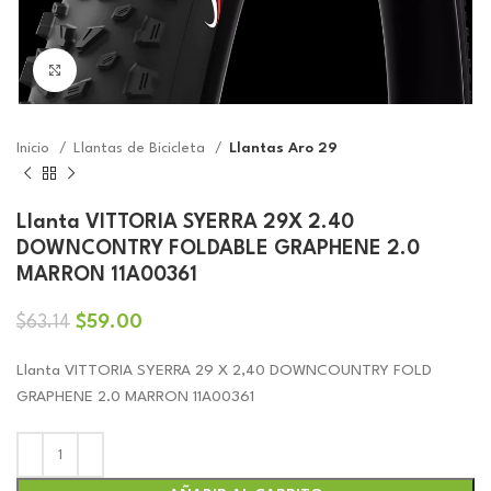
Click to enlarge
Inicio
Llantas de Bicicleta
Llantas Aro 29
Llanta VITTORIA SYERRA 29X 2.40
DOWNCONTRY FOLDABLE GRAPHENE 2.0
MARRON 11A00361
El
El
$
59.00
$
63.14
precio
precio
original
actual
Llanta VITTORIA SYERRA 29 X 2,40 DOWNCOUNTRY FOLD
era:
es:
GRAPHENE 2.0 MARRON 11A00361
$63.14.
$59.00.