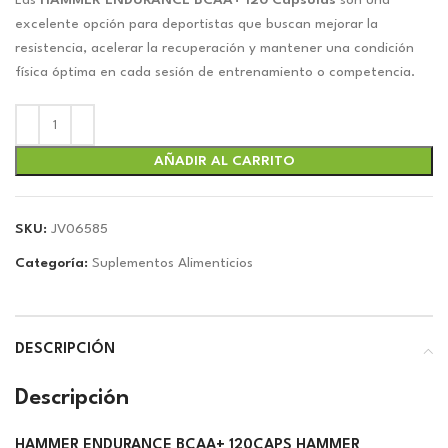
original
actual
Las
HAMMER ENDURANCE BCAA+ 120 Cápsulas
son una
era:
es:
excelente opción para deportistas que buscan mejorar la
$39.00.
$36.44.
resistencia, acelerar la recuperación y mantener una condición
física óptima en cada sesión de entrenamiento o competencia.
AÑADIR AL CARRITO
SKU:
JV06585
Categoría:
Suplementos Alimenticios
DESCRIPCIÓN
Descripción
HAMMER ENDURANCE BCAA+ 120CAPS HAMMER