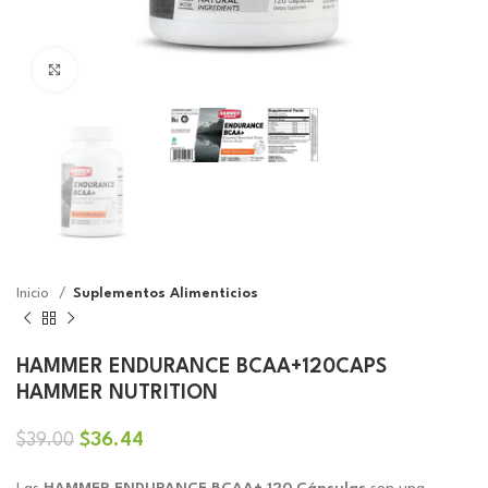
Click to enlarge
Inicio
Suplementos Alimenticios
HAMMER ENDURANCE BCAA+120CAPS
HAMMER NUTRITION
El
El
$
36.44
$
39.00
precio
precio