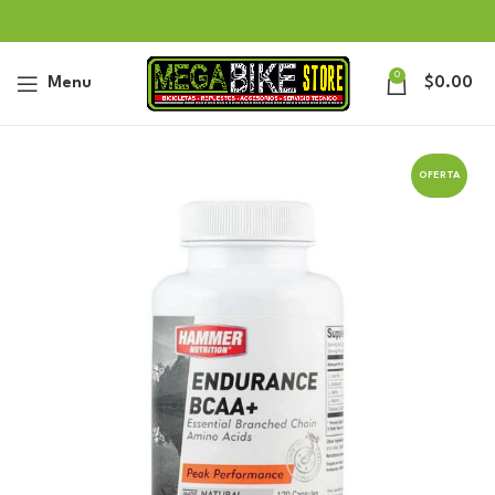
0
Menu
$
0.00
OFERTA