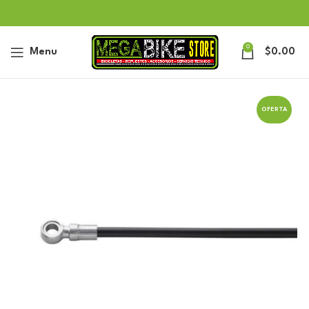
0
Menu
$
0.00
OFERTA