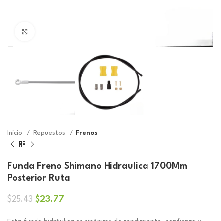
Click to enlarge
Inicio
Repuestos
Frenos
Funda Freno Shimano Hidraulica 1700Mm
Posterior Ruta
El
El
$
23.77
$
25.43
precio
precio