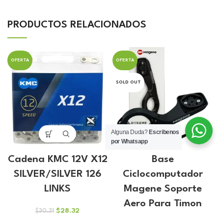
PRODUCTOS RELACIONADOS
OFERTA
OFERTA
SOLD OUT
Alguna Duda?
Escribenos
por Whatsapp
Cadena KMC 12V X12
Base
SILVER/SILVER 126
Ciclocomputador
LINKS
Magene Soporte
Aero Para Timon
El
El
$
28.32
$
30.31
precio
precio