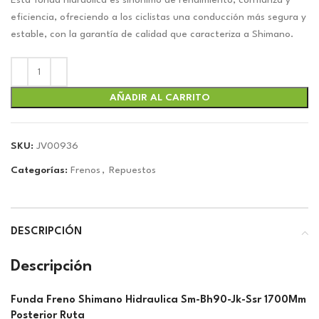
original
actual
Esta funda hidráulica es sinónimo de rendimiento, confianza y
era:
es:
eficiencia, ofreciendo a los ciclistas una conducción más segura y
$25.43.
$23.77.
estable, con la garantía de calidad que caracteriza a Shimano.
AÑADIR AL CARRITO
SKU:
JV00936
Categorías:
Frenos
,
Repuestos
DESCRIPCIÓN
Descripción
Funda Freno Shimano Hidraulica Sm-Bh90-Jk-Ssr 1700Mm
Posterior Ruta