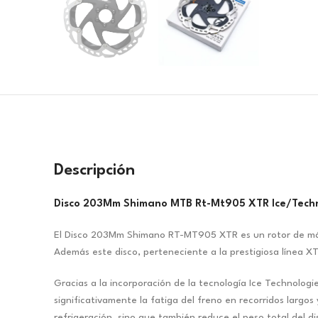
Descripción
Disco 203Mm Shimano MTB Rt-Mt905 XTR Ice/Techno
El Disco 203Mm Shimano RT-MT905 XTR es un rotor de máx
Además este disco, perteneciente a la prestigiosa línea X
Gracias a la incorporación de la tecnología Ice Technolog
significativamente la fatiga del freno en recorridos larg
refrigeración, sino que también reduce el peso total del dis