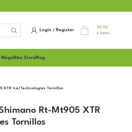
$
0.00
Login / Register
0
items
 MegaBike Store
Blog
XTR Ice/Technologies Tornillos
Shimano Rt-Mt905 XTR
es Tornillos