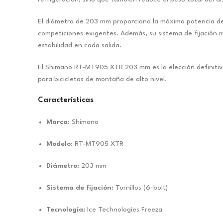
El diámetro de 203 mm proporciona la máxima potencia de f
competiciones exigentes. Además, su sistema de fijación m
estabilidad en cada salida.
El Shimano RT-MT905 XTR 203 mm es la elección definitiva 
para bicicletas de montaña de alto nivel.
Características
Marca:
Shimano
Modelo:
RT-MT905 XTR
Diámetro:
203 mm
Sistema de fijación:
Tornillos (6-bolt)
Tecnología:
Ice Technologies Freeza