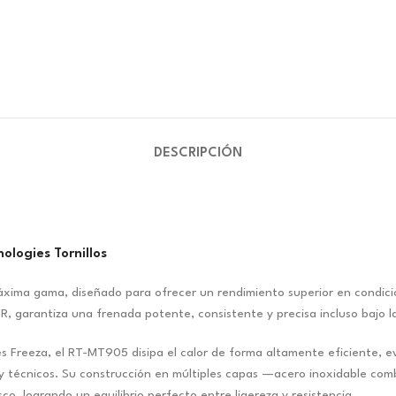
DESCRIPCIÓN
logies Tornillos
ima gama, diseñado para ofrecer un rendimiento superior en condic
TR, garantiza una frenada potente, consistente y precisa incluso bajo 
ies Freeza, el RT-MT905 disipa el calor de forma altamente eficiente, 
os y técnicos. Su construcción en múltiples capas —acero inoxidable co
co, logrando un equilibrio perfecto entre ligereza y resistencia.