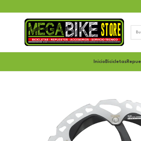
Inicio
Bicicletas
Repue