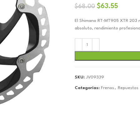
El
El
$
63.55
$
68.00
precio
precio
El Shimano RT-MT905 XTR 203 mm 
original
actual
absoluto, rendimiento profesional
era:
es:
$68.00.
$63.55
SKU:
JV09339
Categorías:
Frenos
,
Repuestos