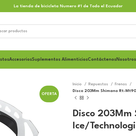
La tienda de bicicleta Numero #1 de Todo el Ecuador
stos
Accesorios
Suplementos Alimenticios
Contáctenos
Nosotros
Inicio
Repuestos
Frenos
Disco 203Mm Shimano Rt-Mt905 
OFERTA
Disco 203Mm 
Ice/Technologi