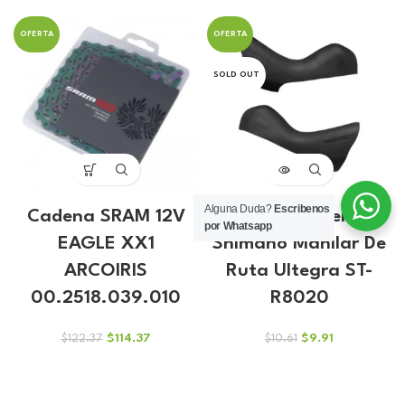
OFERTA
OFERTA
SOLD OUT
Alguna Duda?
Escribenos
Cadena SRAM 12V
Caucho Covertor
por Whatsapp
EAGLE XX1
Shimano Manilar De
ARCOIRIS
Ruta Ultegra ST-
00.2518.039.010
R8020
El
El
El
El
$
114.37
$
9.91
$
122.37
$
10.61
precio
precio
precio
precio
original
actual
original
actual
era:
es:
era:
es: