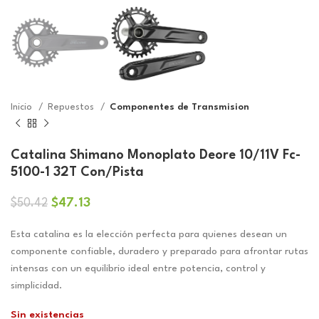
Inicio
Repuestos
Componentes de Transmision
Catalina Shimano Monoplato Deore 10/11V Fc-
5100-1 32T Con/Pista
El
El
$
47.13
$
50.42
precio
precio
original
actual
Esta catalina es la elección perfecta para quienes desean un
era:
es:
componente confiable, duradero y preparado para afrontar rutas
$50.42.
$47.13.
intensas con un equilibrio ideal entre potencia, control y
simplicidad.
Sin existencias