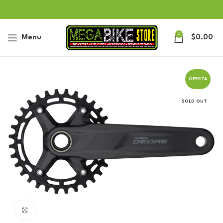
0
Menu
$
0.00
OFERTA
SOLD OUT
Click to enlarge