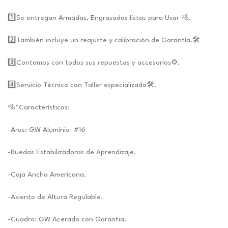
1️⃣Se entregan Armadas, Engrasadas listas para Usar 🚵.
2️⃣También incluye un reajuste y calibración de Garantía.🛠️
3️⃣Contamos con todos sus repuestos y accesorios⚙️.
4️⃣Servicio Técnico con Taller especializado🛠️.
🚵*Características:
-Aros: GW Aluminio #16
-Ruedas Estabilizadoras de Aprendizaje.
-Caja Ancha Americana.
-Asiento de Altura Regulable.
-Cuadro: GW Acerado con Garantia.