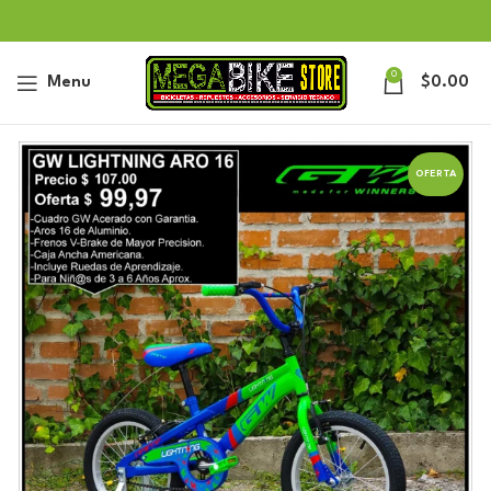
0
Menu
$
0.00
OFERTA