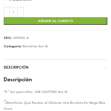
original
actual
era:
es:
$107.00.
$99.97.
AÑADIR AL CARRITO
SKU:
JV0506-A
Categoría:
Bicicletas Aro 16
DESCRIPCIÓN
Descripción
🚵* bici para niños GW LIGHTING Aro 16
👇Beneficios Que Recibes al Obtener Una Bicicleta En Mega Bike
Store