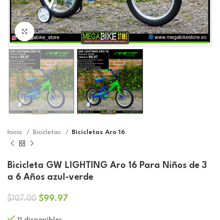
Click to enlarge
Inicio
Bicicletas
Bicicletas Aro 16
Bicicleta GW LIGHTING Aro 16 Para Niños de 3
a 6 Años azul-verde
El
El
$
99.97
$
107.00
precio
precio
11 disponibles