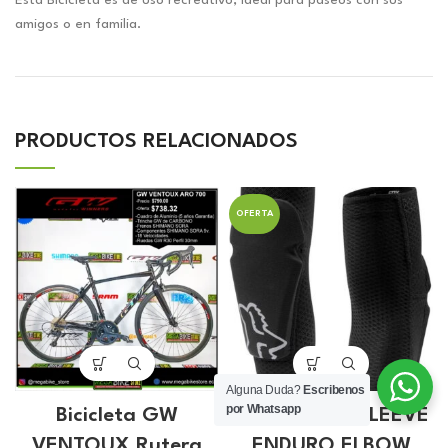
Esta Bicicleta es de uso recreativo, ideal para paseos con sus
amigos o en familia.
PRODUCTOS RELACIONADOS
OFERTA
Alguna Duda?
Escribenos
por Whatsapp
Bicicleta GW
Codera FOX SLEEVE
VENTOUX Rutera
ENDURO ELBOW