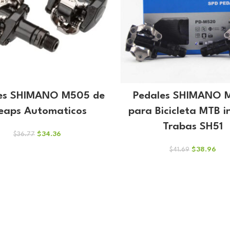
es SHIMANO M505 de
Pedales SHIMANO 
eaps Automaticos
para Bicicleta MTB i
Trabas SH51
El
El
$
34.36
$
36.77
precio
precio
El
El
$
38.96
$
41.69
original
actual
precio
prec
era:
es:
original
actu
$36.77.
$34.36.
era:
es:
$41.69.
$38