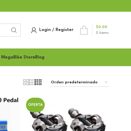
$
0.00
Login / Register
0
items
 MegaBike Store
Blog
OFERTA