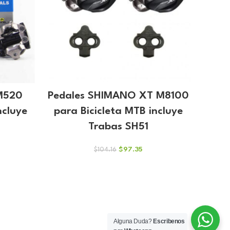
M520
Pedales SHIMANO XT M8100
ncluye
para Bicicleta MTB incluye
Trabas SH51
El
El
$
97.35
$
104.16
io
precio
precio
al
original
actual
era:
es:
.96.
$104.16.
$97.35.
Alguna Duda?
Escribenos