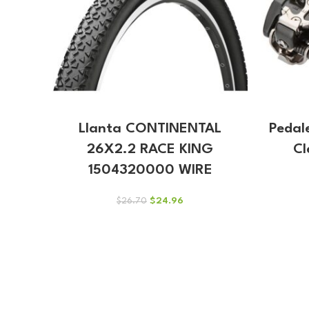
Llanta CONTINENTAL
Pedal
26X2.2 RACE KING
Cl
1504320000 WIRE
El
El
$
24.96
$
26.70
precio
precio
original
actual
era:
es:
$26.70.
$24.96.