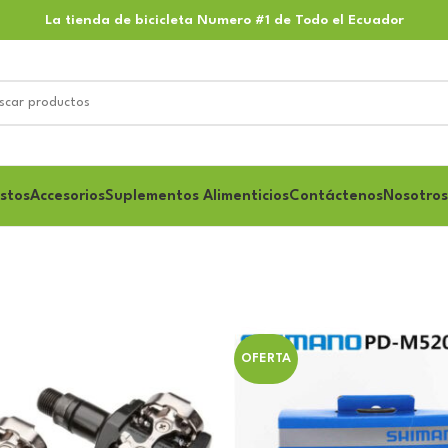
La tienda de bicicleta Numero #1 de Todo el Ecuador
stos
Accesorios
Suplementos Alimenticios
Contáctenos
Nosotros
OFERTA