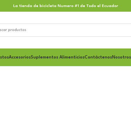
La tienda de bicicleta Numero #1 de Todo el Ecuador
stos
Accesorios
Suplementos Alimenticios
Contáctenos
Nosotros