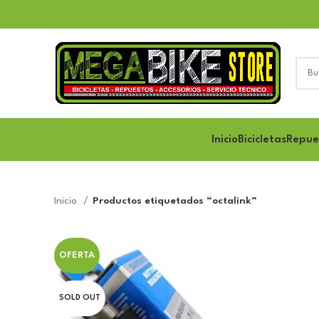
Inicio
Bicicletas
Repue
Inicio
Productos etiquetados “octalink”
OFERTA
SOLD OUT