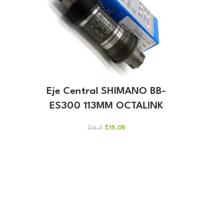
Eje Central SHIMANO BB-
ES300 113MM OCTALINK
El
El
$
15.05
$
16.11
precio
precio
original
actual
era:
es:
$16.11.
$15.05.