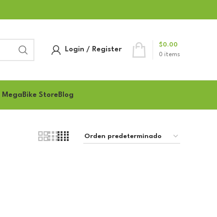
$
0.00
Login / Register
0
items
 MegaBike Store
Blog