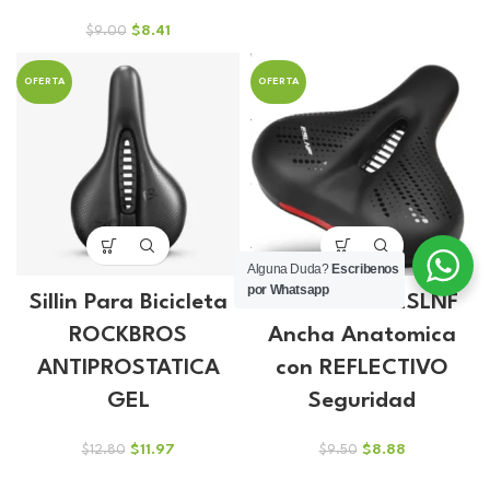
original
actual
era:
es:
El
El
$
8.41
$
9.00
$9.90.
$9.25.
precio
precio
original
actual
OFERTA
OFERTA
era:
es:
$9.00.
$8.41.
Alguna Duda?
Escribenos
por Whatsapp
Sillin Para Bicicleta
Sillin Suave ESLNF
ROCKBROS
Ancha Anatomica
ANTIPROSTATICA
con REFLECTIVO
GEL
Seguridad
El
El
El
El
$
11.97
$
8.88
$
12.80
$
9.50
precio
precio
precio
precio