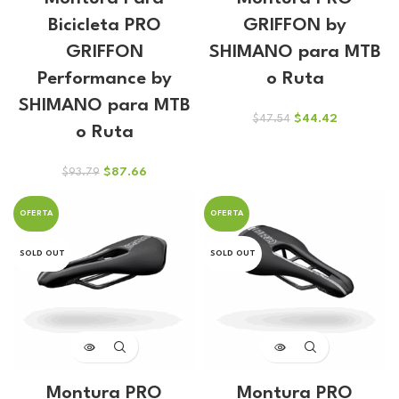
Bicicleta PRO
GRIFFON by
GRIFFON
SHIMANO para MTB
Performance by
o Ruta
SHIMANO para MTB
El
El
$
44.42
$
47.54
o Ruta
precio
precio
original
actual
era:
es:
El
El
$
87.66
$
93.79
$47.54.
$44.42.
precio
precio
original
actual
OFERTA
OFERTA
era:
es:
$93.79.
$87.66.
SOLD OUT
SOLD OUT
Montura PRO
Montura PRO