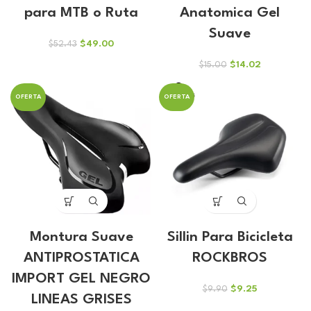
para MTB o Ruta
Anatomica Gel
Suave
El
El
$
49.00
$
52.43
precio
precio
El
El
$
14.02
$
15.00
original
actual
precio
precio
era:
es:
original
actual
$52.43.
$49.00.
OFERTA
OFERTA
era:
es:
$15.00.
$14.02.
Montura Suave
Sillin Para Bicicleta
ANTIPROSTATICA
ROCKBROS
IMPORT GEL NEGRO
El
El
$
9.25
$
9.90
LINEAS GRISES
precio
precio