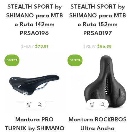
STEALTH SPORT by
STEALTH SPORT by
SHIMANO para MTB
SHIMANO para MTB
o Ruta 142mm
o Ruta 152mm
PRSA0196
PRSA0197
El
El
El
El
$
73.81
$
86.88
$
78.97
$
92.97
precio
precio
precio
precio
original
actual
original
actual
OFERTA
OFERTA
era:
es:
era:
es:
$78.97.
$73.81.
$92.97.
$86.88.
Montura PRO
Montura ROCKBROS
TURNIX by SHIMANO
Ultra Ancha