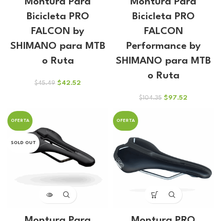
Montura Para
Montura Para
Bicicleta PRO
Bicicleta PRO
FALCON by
FALCON
SHIMANO para MTB
Performance by
o Ruta
SHIMANO para MTB
o Ruta
El
El
$
42.52
$
45.49
precio
precio
El
El
$
97.52
$
104.35
original
actual
precio
precio
era:
es:
original
actual
$45.49.
$42.52.
OFERTA
OFERTA
era:
es:
$104.35.
$97.52.
SOLD OUT
Montura Para
Montura PRO