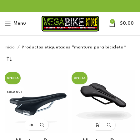
0
Menu
$
0.00
Inicio
Productos etiquetados “montura para bicicleta”
OFERTA
OFERTA
SOLD OUT