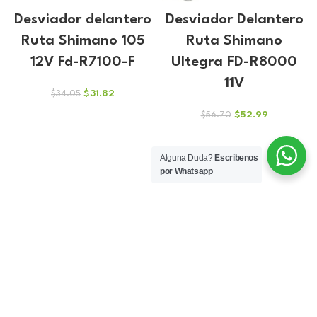
Desviador delantero
Desviador Delantero
Ruta Shimano 105
Ruta Shimano
12V Fd-R7100-F
Ultegra FD-R8000
11V
El
El
$
31.82
$
34.05
precio
precio
El
El
$
52.99
$
56.70
original
actual
precio
precio
era:
es:
original
actual
$34.05.
$31.82.
era:
es:
Alguna Duda?
Escribenos
$56.70.
$52.99.
por Whatsapp