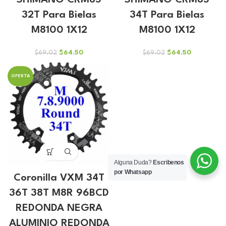
SHIMANO CRM85
SHIMANO CRM85
32T Para Bielas
34T Para Bielas
M8100 1X12
M8100 1X12
El
El
El
El
$
64.50
$
64.50
$
69.02
$
69.02
precio
precio
precio
precio
original
actual
original
actual
OFERTA
era:
es:
era:
es:
$69.02.
$64.50.
$69.02.
$64.50.
Alguna Duda?
Escribenos
por Whatsapp
Coronilla VXM 34T
36T 38T M8R 96BCD
REDONDA NEGRA
ALUMINIO REDONDA