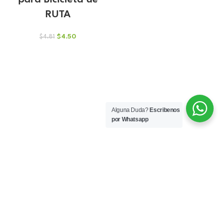
para Bicicleta de
RUTA
El
El
$
4.50
$
4.81
precio
precio
original
actual
era:
es:
$4.81.
$4.50.
Alguna Duda?
Escribenos
por Whatsapp