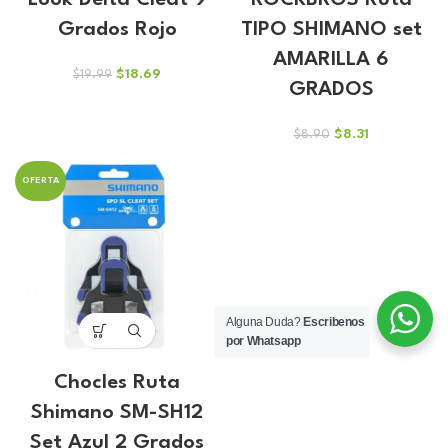
Look Delta Cleat 9
ROCKBROS Ruta
Grados Rojo
TIPO SHIMANO set
AMARILLA 6
El
El
$
18.69
$
19.99
GRADOS
precio
precio
original
actual
era:
es:
El
El
$
8.31
$
8.90
$19.99.
$18.69.
precio
precio
original
actual
OFERTA
era:
es:
$8.90.
$8.31.
Alguna Duda?
Escribenos
por Whatsapp
Chocles Ruta
Shimano SM-SH12
Set Azul 2 Grados