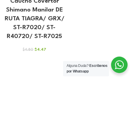
Caucho Covertor
Shimano Manilar DE
RUTA TIAGRA/ GRX/
ST-R7020/ ST-
R40720/ ST-R7025
El
El
$
4.47
$
4.80
precio
precio
original
actual
Alguna Duda?
Escribenos
era:
es:
por Whatsapp
$4.80.
$4.47.