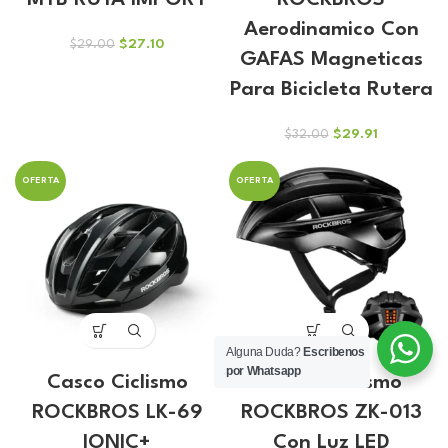
MTB RUTA IMPORT
ROCKBROS
Aerodinamico Con
El
El
$
27.10
$
29.00
GAFAS Magneticas
precio
precio
original
actual
Para Bicicleta Rutera
era:
es:
$29.00.
$27.10.
El
El
$
29.91
$
32.00
precio
precio
original
actual
OFERTA
OFERTA
era:
es:
$32.00.
$29.91.
Alguna Duda?
Escribenos
por Whatsapp
Casco Ciclismo
Casco Ciclismo
ROCKBROS LK-69
ROCKBROS ZK-013
IONIC+
Con Luz LED