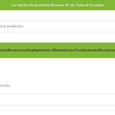
La tienda de bicicleta Numero #1 de Todo el Ecuador
stos
Accesorios
Suplementos Alimenticios
Contáctenos
Nosotros
ección.