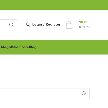
$
0.00
Login / Register
0
items
 MegaBike Store
Blog