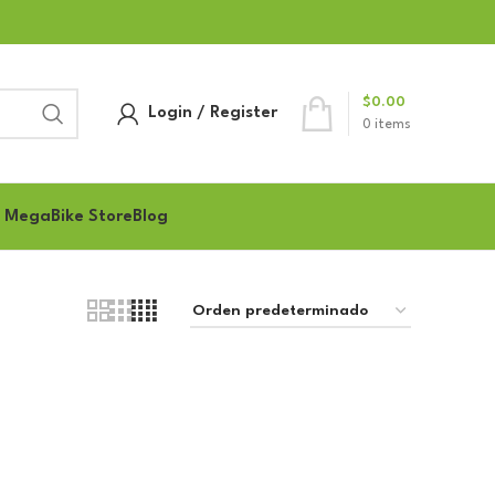
$
0.00
Login / Register
0
items
 MegaBike Store
Blog