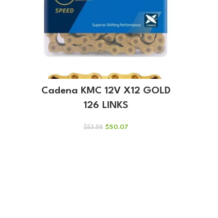
Cadena KMC 12V X12 GOLD
126 LINKS
El
El
$
50.07
$
53.58
precio
precio
original
actual
era:
es:
$53.58.
$50.07.