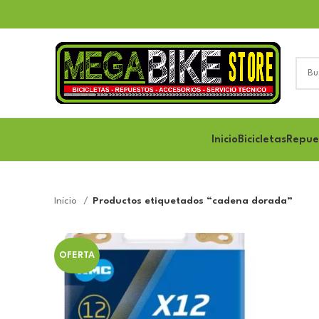
Inicio
Bicicletas
Repue
Inicio
Productos etiquetados “cadena dorada”
OFERTA