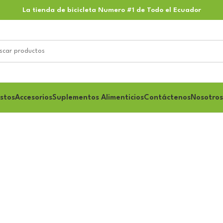
La tienda de bicicleta Numero #1 de Todo el Ecuador
stos
Accesorios
Suplementos Alimenticios
Contáctenos
Nosotros