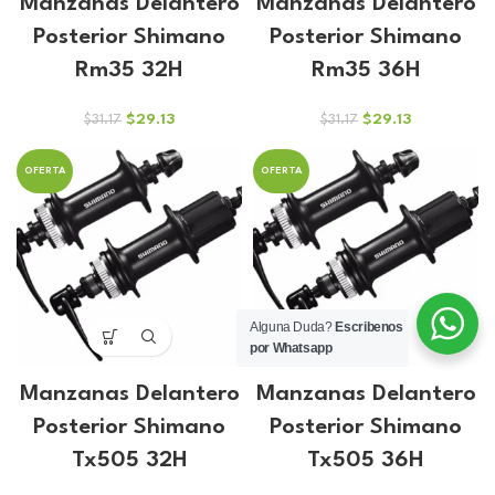
Manzanas Delantero
Manzanas Delantero
Posterior Shimano
Posterior Shimano
Rm35 32H
Rm35 36H
El
El
El
El
$
29.13
$
29.13
$
31.17
$
31.17
precio
precio
precio
precio
original
actual
original
actual
OFERTA
OFERTA
era:
es:
era:
es:
$31.17.
$29.13.
$31.17.
$29.13.
Alguna Duda?
Escribenos
por Whatsapp
Manzanas Delantero
Manzanas Delantero
Posterior Shimano
Posterior Shimano
Tx505 32H
Tx505 36H