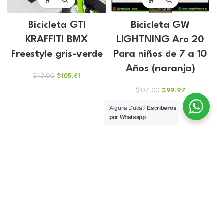
Bicicleta GTI
Bicicleta GW
KRAFFITI BMX
LIGHTNING Aro 20
Freestyle gris-verde
Para niños de 7 a 10
Años (naranja)
El
El
$
105.61
$
113.00
precio
precio
El
El
$
99.97
$
107.00
original
actual
precio
precio
era:
es:
Alguna Duda?
Escribenos
original
actual
$113.00.
$105.61.
por Whatsapp
era:
es:
$107.00.
$99.97.