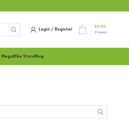
$
0.00
Login / Register
0
items
 MegaBike Store
Blog