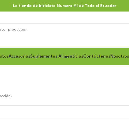
La tienda de bicicleta Numero #1 de Todo el Ecuador
stos
Accesorios
Suplementos Alimenticios
Contáctenos
Nosotros
ección.